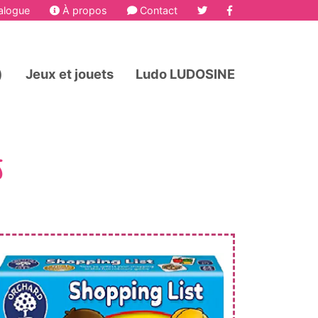
alogue
À propos
Contact
)
Jeux et jouets
Ludo LUDOSINE
S