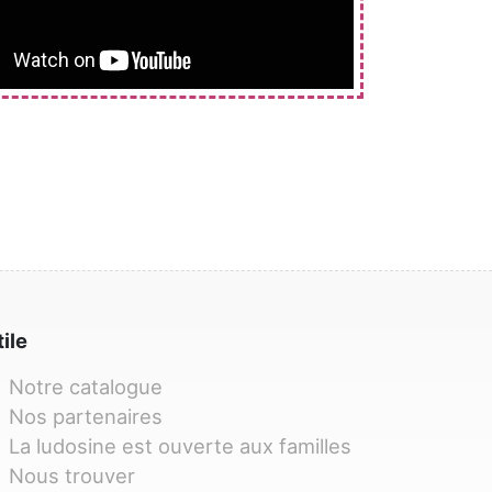
tile
Notre catalogue
Nos partenaires
La ludosine est ouverte aux familles
Nous trouver