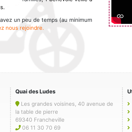
s.
us avez un peu de temps (au minimum
ez nous rejoindre.
Quai des Ludes
U
Les grandes voisines, 40 avenue de
la table de pierre
69340 Francheville
06 11 30 70 69