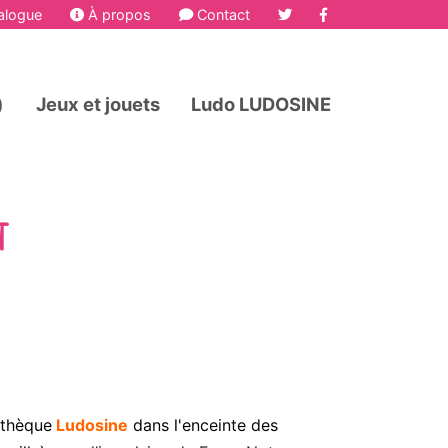
alogue
À propos
Contact
)
Jeux et jouets
Ludo LUDOSINE
T
othèque
Ludosine
dans l'enceinte
des